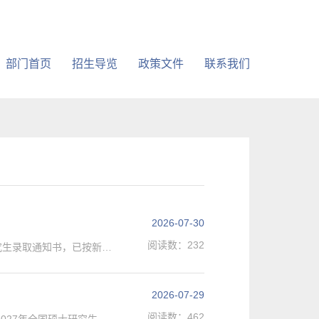
部门首页
招生导览
政策文件
联系我们
2026-07-30
阅读数：
232
各位2026级新生:1.我校2026年普通本科生、硕士研究生及博士研究生录取通知书，已按新生填写的通讯地址及联系电话通过中国邮政EMS特快专递寄出，随通知书一并寄送《新生入学须知》等资料，请注意查收。2.新生录取通知书邮件单号详见附件。3.我校新生录取通知书不收取任何邮寄快递费用，须新生本人签收。获得邮件单号后可通过“EMS中国邮政速递物流”官网或微信小程序跟踪邮件寄发情况。4.请各位新生务必认真阅读新生入学须知，带齐各项材料，...
2026-07-29
阅读数：
462