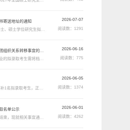
各位考生：经培养部门研究决定，并报请学校审核批准，我校拟对2027年全国硕士研究生招生考试的部分初试科目进行调整，具体调整安排如下：院系所招生专业研究方向学习方式调整前初试科目调整后初试科目跨媒体艺术学院戏剧与影视影视艺术创作全日制影视艺术理论常识专业基础美术教育学院学科教学（美术）学科教学（美术）全日制／非全日制美术教材教法美术与书法基础（考试时长：3小时）美术与书法美术教育实践全日制专业基础（美术／...
2026-07-07
知书寄送地址的通知
阅读数：
1291
各位2026级研究生新生：根据教育部录取检查结果，我校2026年博士、硕士学位研究生拟录取考生已全部录检通过，录取工作已经完成。录取通知书预计于8月上旬通过EMS寄发，请2026级新生登录:“广州美术学院研究生招生服务平台”PC端（网址：https://yjsxt.gzarts.edu.cn/gsapp/sys/yjsbmxsd/entrance.do?THEME=dark&EMAP_LANG=zh），按以下流程核对本人通讯地址及联系方式。1.核对流程：选择对应录取类型登录个人账户后，点击【拟录取】...
2026-06-16
关于广州美术学院2026年博士研究生拟录取考生调档函发放及党、团组织关系转移事宜的通知
阅读数：
775
各位拟录取考生： 根据研究生招生工作要求，报考类别为非定向就业的拟录取考生需将档案调入我校进行审查。我校近期将开始博士拟录取考生调档函发放工作，现就有关工作通知如下：一、调档函下载1.时间:6月16日10:00至8月30日12:00；2.系统:登录广州美术学院研究生招生服务平台PC端“录取”专栏（网址：https://yjsxt.gzarts.edu.cn/gsapp/sys/yjszsrzfwapp/bszs/user/login.do，推荐使用360浏览器或Google Chrome浏览器）下载；咨询电话:...
2026-06-05
阅读数：
1374
各位考生：因1名艺术学专业考生放弃拟录取资格，经学校研究，递补1名拟录取考生，正式录取名单以教育部录取检查审核通过为准，现将递补拟录取考生公示如下：考生编号姓名拟录专业拟录研究方向报考类别复试成绩录取综合分105866123450102高文倩艺术学03设计历史与理论研究（03_002_设计史与设计学科史）非定向就业8684.95公示时间：2026年6月5日-6月12日，如有异议，请于2026年6月12日15：00前(工作日期间)以书面形式向学校纪检监察室、...
2026-06-01
录取名单公示
阅读数：
4262
各位考生：广州美术学院2026年博士研究生招生考试复试工作已经结束，现就相关事宜通知如下：一、成绩查询1.登录广州美术学院研究生招生服务平台PC端“复试”专栏（网址：https://yjsxt.gzarts.edu.cn/gsapp/sys/yjszsrzfwapp/bszs/user/login.do，推荐使用360浏览器或Google Chrome浏览器）查询。2.我校不再寄发纸质成绩单，考生如需要纸质成绩单的，可自行在查询网页打印。二、拟录取名单公示1.根据广州美术学院2026年博士研究生招生考试复试情况及招生计划，...