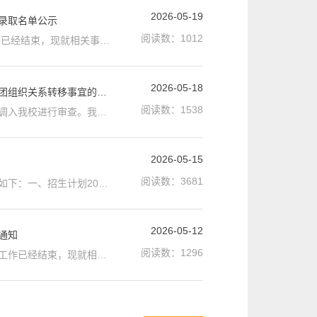
2026-05-19
拟录取名单公示
阅读数：
1012
各位考生： 我校2026年面向港澳台地区研究生招收研究生复试工作已经结束，现就相关事宜通知如下： 一、复试成绩查询1.登录广州美术学院研究生招生服务平台PC端“复试”专栏（网址：https://yjsxt.gzarts.edu.cn/gsapp/sys/yjszsrzfwapp/gatzs_gzarts/user/login.do，推荐使用谷歌、360浏览器）查询，系统用户名:证件号码/报名号/手机号，原始密码:报名号；2.我校不再寄发纸质成绩单，考生如需要纸质成绩单的，可自行在查询网页打印。...
2026-05-18
关于广州美术学院2026年硕士研究生拟录取考生调档函发放及党、团组织关系转移事宜的通知
阅读数：
1538
各位拟录取考生： 根据研究生招生工作要求，拟录取考生需将档案调入我校进行审查。我校近期将开始拟录取考生调档函发放工作，现就有关工作通知如下：一、调档函下载1.时间:2026年5月18日12:00至8月30日12:00；2.下载系统:登录“广州美术学院研究生招生服务平台”PC端（网址：https://yjsxt.gzarts.edu.cn/gsapp/sys/yjszsrzfwapp/sszs/user/login.do）；3.登录用户名:身份证号；4.密码:初始密码为考生编号；5.下载指引:选择【拟录取】...
2026-05-15
阅读数：
3681
各位考生：现将我校2026年博士研究生复试录取工作相关事宜通知如下：一、招生计划2026年我校博士研究生招生计划为49人，其中:1.艺术学计划招生14人；2.设计学计划招生14人；3.美术与书法计划招生21人。二、进入复试各初试科目成绩基本要求（一）学术学位（艺术学、设计学）1. 外国语：≥40分；2. 专业理论及写作：≥60分；3. 专业研究能力：≥60分。（二）专业学位（美术与书法）1. 外国语：≥30分；2. 专业理论及写作：≥60分；3. ...
2026-05-12
通知
阅读数：
1296
各位考生：广州美术学院2026年博士研究生招生考试（初试）评卷工作已经结束，现就相关事宜通知如下：一、成绩查询1.考生可于5月12日下午16:00起登录广州美术学院研究生招生服务平台PC端（网址：https://yjsxt.gzarts.edu.cn/gsapp/sys/yjszsrzfwapp/bszs/user/login.do，推荐使用360浏览器或Google Chrome浏览器）进行查询。2. 我校不再寄发纸质成绩单，考生如需要纸质成绩单的，可自行在查询网页打印。二、成绩复核1.考生若对初试成绩确有异议，...