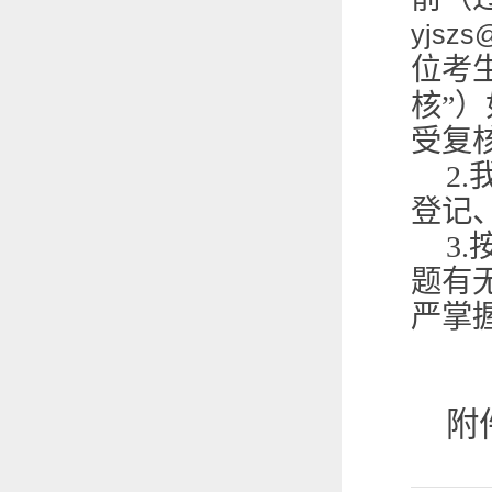
yjszs
位考
核”
受复
2.
登记
3.
题有
严掌
附