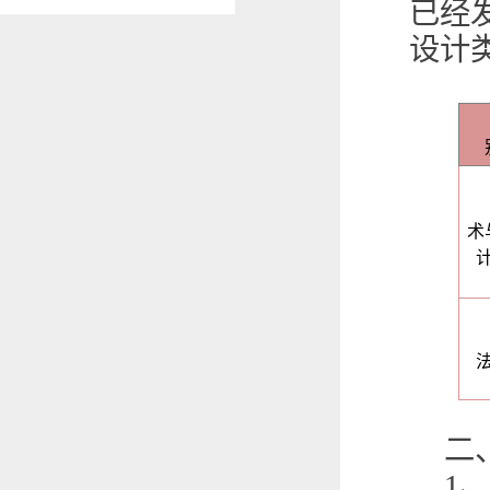
已经
设计
术
二
1
、