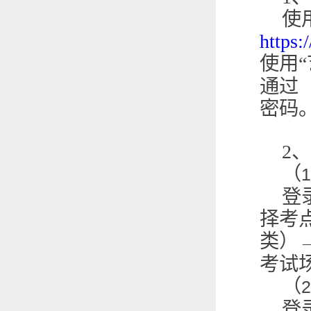
使
https:
使用“
通过
密码
2
、
（
1
登
择考
类）
考试
（
2
登