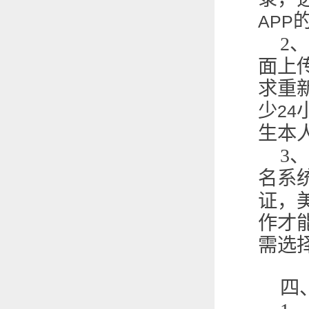
APP
2
、
面上
求重
少
24
生本
3
、
名系
证，
作才
需选
四