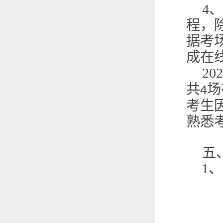
4
、
程，
据考
成在
202
共
场
4
考生
熟悉
五
1
、