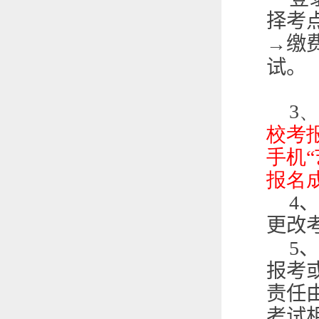
择考
→缴
试。
3、
校考
手机“
报名
4
、
更改
5
、
报考
责任
考试