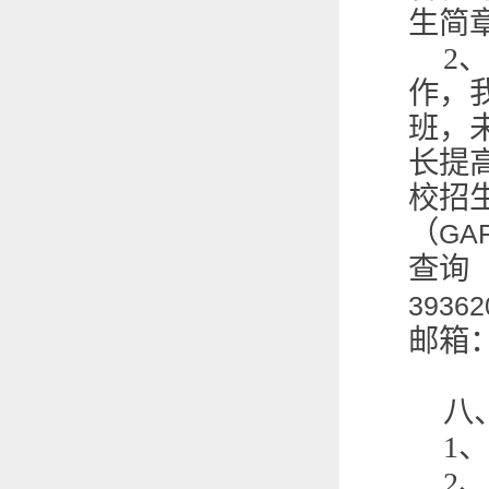
生简
2
、
作，
班，
长提
校招
（
GA
查询
39362
邮箱
八
1
、
2
、