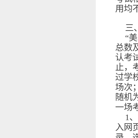
用均
三
“
总数
认考
止，
过学
场次
随机
一场
1
、
入网
录，