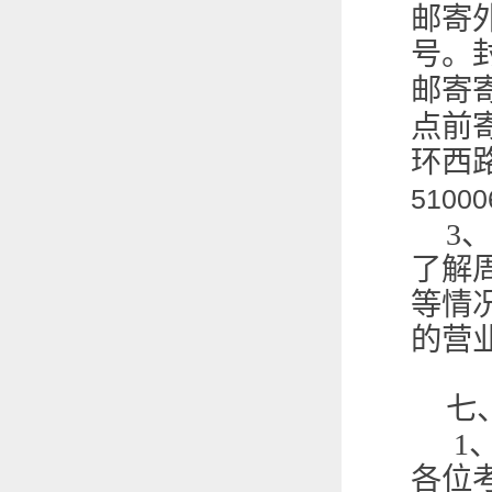
邮寄
号。
邮寄
点前
环西
51000
3
、
了解
等情
的营
七
1
各位