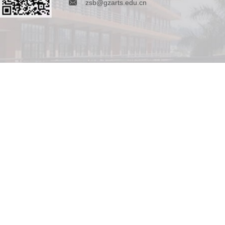
zsb@gzarts.edu.cn