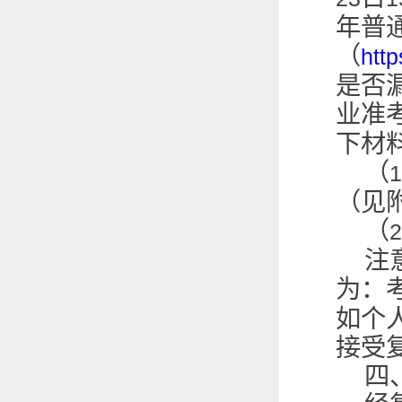
年普
（
http
是否
业准
下材
（
1
（见
（
2
注
为：
如个
接受
四