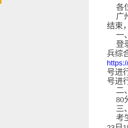
各
广
结束
一
登
兵综
https:
号进
号进
二
80
三
考
日
23
1