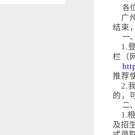
各
广
结束
一
1.
栏（
推荐
2.
的，
二
1.
及招
式录