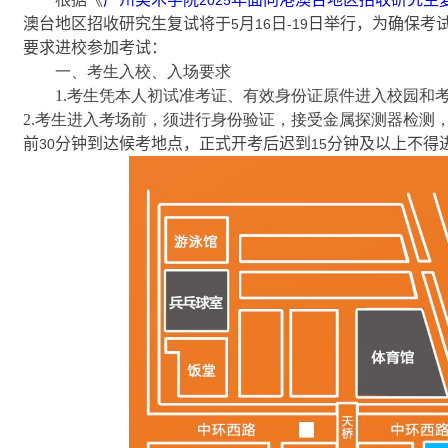
2025
澳台地区招收研究生复试将于
月
日
日举行，为确保考
5
16
-19
要求进校参加考试：
一、考生入校、入场要求
1.考生凭本人初试准考证、有效身份证原件进入校园和
2.考生进入考场前，须进行身份验证，接受金属探测器检测
前
分钟到达候考地点，正式开考后迟到
分钟及以上不得
30
15