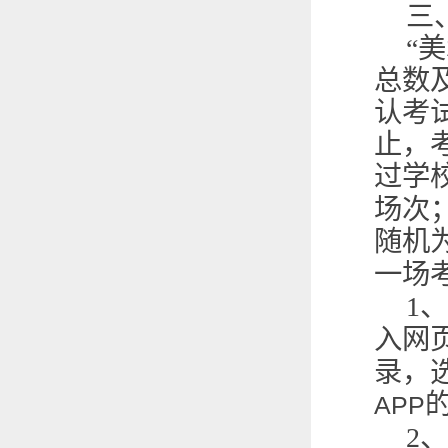
三
“
总数
认考
止，
过学
场次
随机
一场
1
、
入网
录，
APP
2
、