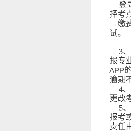
登
择考
→缴
试。
3
、
报专
APP
逾期
4
、
更改
5
、
报考
责任