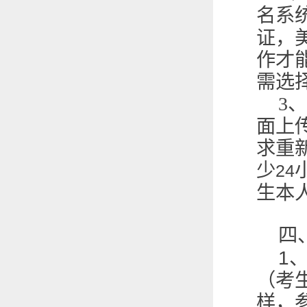
名系
证，
作才
需选
3
、
面上
求重
少
24
生本
四
1
（考
样，