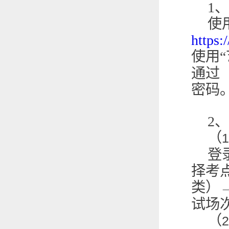
1
、
使
https:
使用“
通过
密码
2
、
（
1
登
择考
类）
试场
（
2