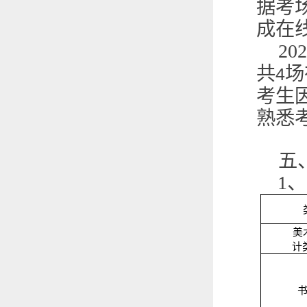
据考
成在
202
共
场
4
考生
熟悉
五
1
、
美
计