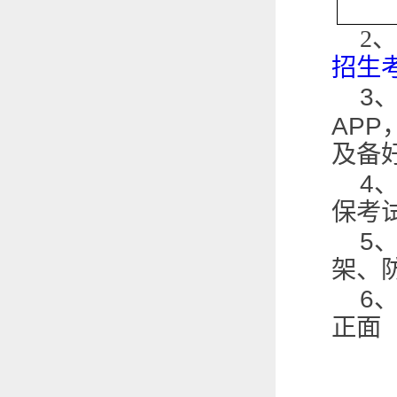
2
、
招生
3
APP
及备
4
保考
5
架、
6
正面