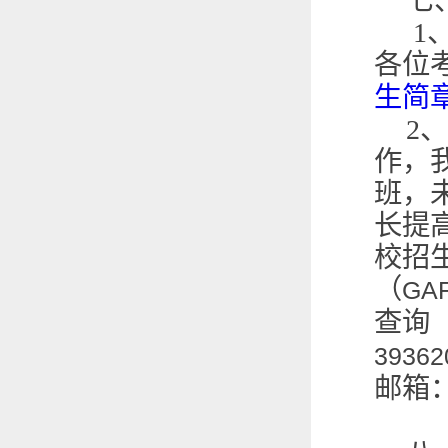
七
1
各位
生简
2
、
作，
班，
长提
校招
（
GA
查询
39362
邮箱